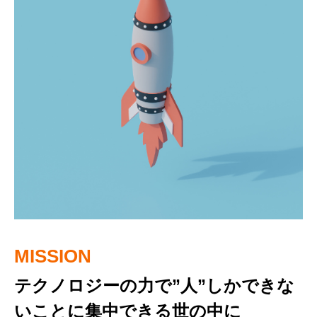
MISSION
VISION
VALUE
テクノロジーの力で”人”しかできな
テクノロジーを活用した多様な働き
いつでもゼロからはじめよう！
いことに集中できる世の中に
方ができる仕組みづくり
いつでも0から始めることができる。いつも0からの気持ちで取り