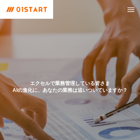
エクセルで業務管理している皆さま
生
成
A
I
で
未
来
を
創
造
。
AIの進化に、あなたの業務は追いついていますか？
あ
な
た
の
ビ
ジ
ネ
ス
を
次
の
ス
テ
ー
ジ
へ