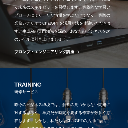
く未来のスキルセットを習得します。実践的な学習ア
プローチにより、ただ情報を学ぶだけでなく、実際の
業務シナリオでChatGPTを活用方法を体験いただきま
す。生成AIの専門知識を深め、あなたのビジネスを次
のレベルに引き上げましょう。
プロンプトエンジニアリング講座
TRAINING
研修サービス
昨今のビジネス環境では、解答の見つからない問題に
対する思考や、単純だが時間を要する作業が数多く存
在します。しかし、私たちはChatGPTの活用により、