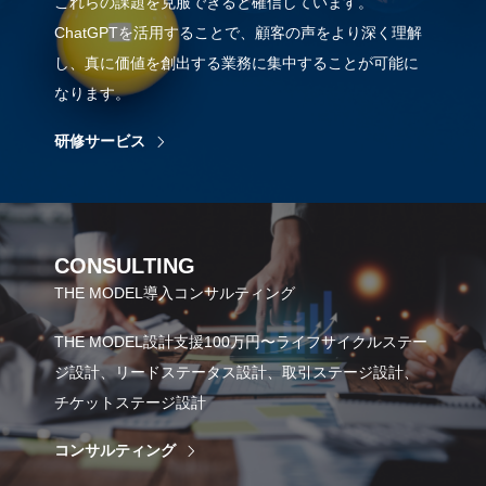
これらの課題を克服できると確信しています。
ChatGPTを活用することで、顧客の声をより深く理解
し、真に価値を創出する業務に集中することが可能に
なります。
研修サービス
CONSULTING
THE MODEL導入コンサルティング
THE MODEL設計支援100万円〜ライフサイクルステー
ジ設計、リードステータス設計、取引ステージ設計、
チケットステージ設計
コンサルティング