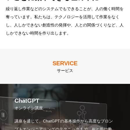
組もう。
繰り返し作業などのシステムでもできることが、人の働く時間を
テクノロジーで働き方の選択肢を増やし、個々人に合わせた生き
・思い立ったが吉日
奪っています。私たちは、テクノロジーを活用して作業をなく
生きとした働き方ができる環境を整えます。
・初心を忘れない
し、人しかできない創造性の発揮や、人との関係づくりなど、人
・一期一会
しかできない時間を作り出します。
・失敗は成功のもと
・お互いのチャレンジを称賛しよう
SERVICE
サービス
ChatGPT
オンライン講座
講座を通じて、ChatGPTの基本操作から高度なプロン
プトエンジニアリングのテクニックまで、AIと共に働